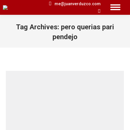
me@juanverduzco.com
Search:
Tag Archives:
pero querias pari
pendejo
You are here: